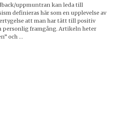
edback/uppmuntran kan leda till
ssism definieras här som en upplevelse av
rtygelse att man har tätt till positiv
m personlig framgång. Artikeln heter
en” och …