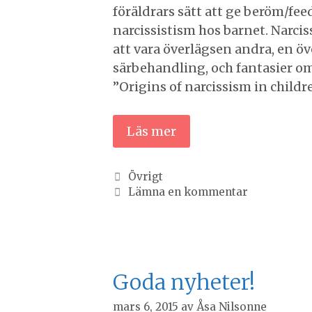
föräldrars sätt att ge beröm/fe
narcissistism hos barnet. Narci
att vara överlägsen andra, en öve
särbehandling, och fantasier o
”Origins of narcissism in childr
Läs mer
Kategorier
Övrigt
Lämna en kommentar
Goda nyheter!
mars 6, 2015
av
Åsa Nilsonne