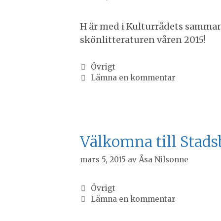
H är med i Kulturrådets samman
skönlitteraturen våren 2015!
Kategorier
Övrigt
Lämna en kommentar
Välkomna till Stadsb
mars 5, 2015
av
Åsa Nilsonne
Kategorier
Övrigt
Lämna en kommentar