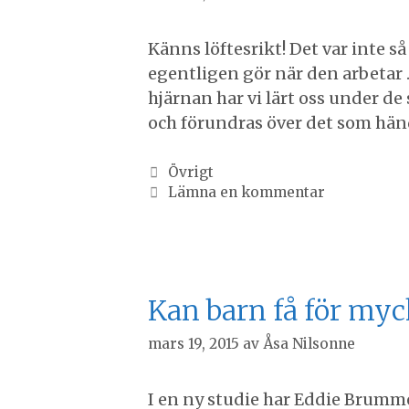
Känns löftesrikt! Det var inte så
egentligen gör när den arbetar 
hjärnan har vi lärt oss under de
och förundras över det som hän
Kategorier
Övrigt
Lämna en kommentar
Kan barn få för my
mars 19, 2015
av
Åsa Nilsonne
I en ny studie har Eddie Brumm