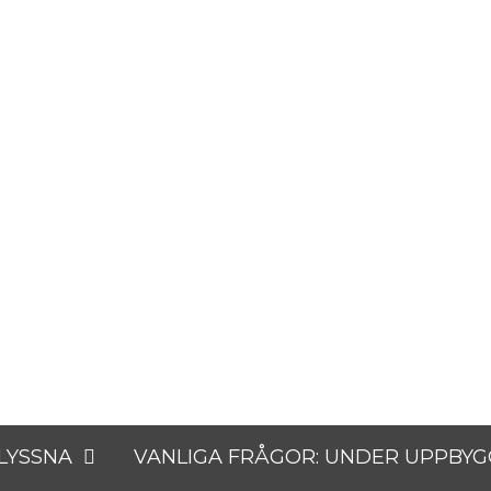
tare
 LYSSNA
VANLIGA FRÅGOR: UNDER UPPBY