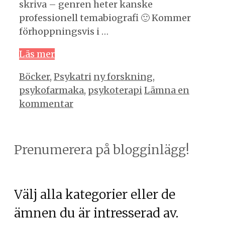
skriva – genren heter kanske
professionell temabiografi 🙂 Kommer
förhoppningsvis i …
Läs mer
Kategorier
Etiketter
Böcker
,
Psykatri
ny forskning
,
psykofarmaka
,
psykoterapi
Lämna en
kommentar
Prenumerera på blogginlägg!
Välj alla kategorier eller de
ämnen du är intresserad av.