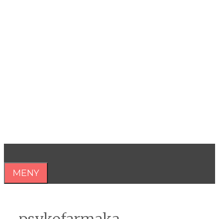
Hoppa
till
innehåll
Åsa Nilsonne
Psykiater, professor emeritus &
författare
MENY