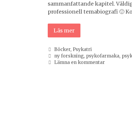
sammanfattande kapitel. Väldig
professionell temabiografi 🙂 
Läs mer
Kategorier
Böcker
,
Psykatri
Etiketter
ny forskning
,
psykofarmaka
,
psyk
Lämna en kommentar