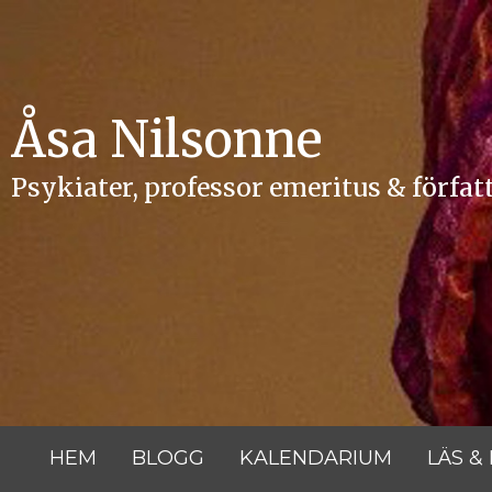
Hoppa
till
innehåll
Åsa Nilsonne
Psykiater, professor emeritus & förfat
HEM
BLOGG
KALENDARIUM
LÄS &