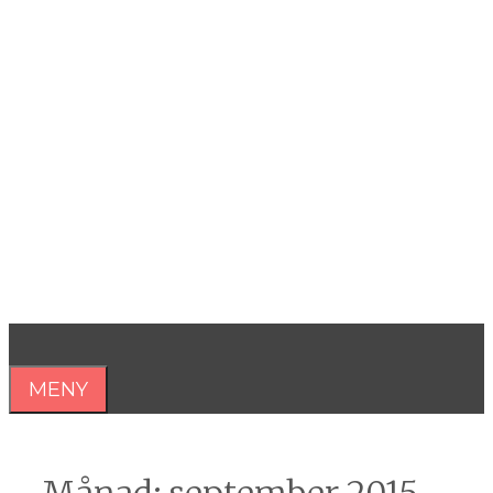
Hoppa
till
innehåll
Åsa Nilsonne
Psykiater, professor emeritus &
författare
MENY