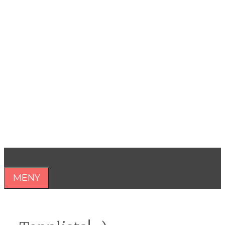
Hoppa
till
innehåll
Åsa Nilsonne
Psykiater, professor emeritus &
författare
MENY