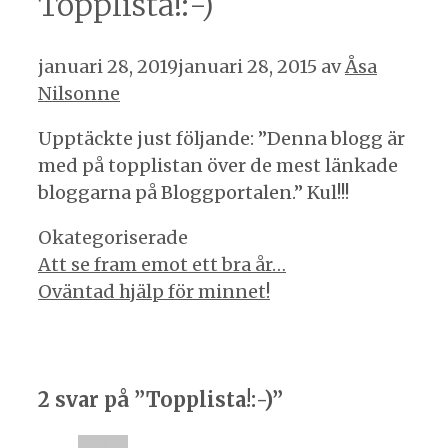
Topplista!:-)
januari 28, 2019
januari 28, 2015
av
Åsa
Nilsonne
Upptäckte just följande: ”Denna blogg är
med på topplistan över de mest länkade
bloggarna på Bloggportalen.” Kul!!!
Kategorier
Okategoriserade
Inläggsnavigering
Att se fram emot ett bra år…
Oväntad hjälp för minnet!
2 svar på ”Topplista!:-)”