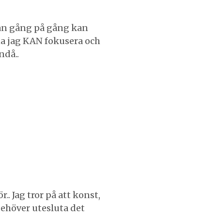
 man gång på gång kan
a jag KAN fokusera och
ndå..
r.. Jag tror på att konst,
behöver utesluta det