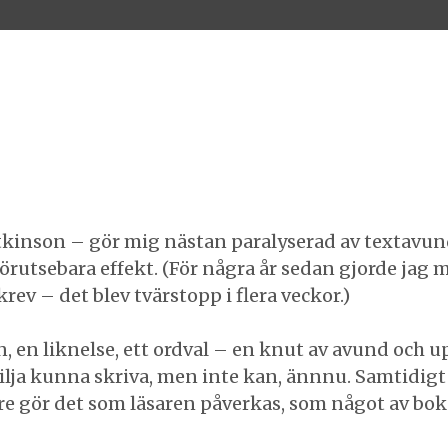
 Atkinson – gör mig nästan paralyserad av textavu
rutsebara effekt. (För några år sedan gjorde jag m
v – det blev tvärstopp i flera veckor.)
, en liknelse, ett ordval – en knut av avund och u
vilja kunna skriva, men inte kan, ännnu. Samtidigt 
tare gör det som läsaren påverkas, som något av bok