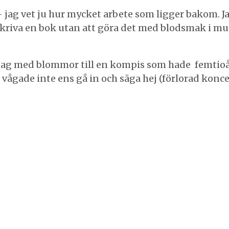
jag vet ju hur mycket arbete som ligger bakom. Jag
v skriva en bok utan att göra det med blodsmak i m
gick jag med blommor till en kompis som hade femtio
vågade inte ens gå in och säga hej (förlorad koncen