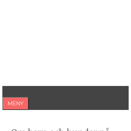
Hoppa
till
innehåll
Åsa Nilsonne
Psykiater, professor emeritus &
författare
MENY