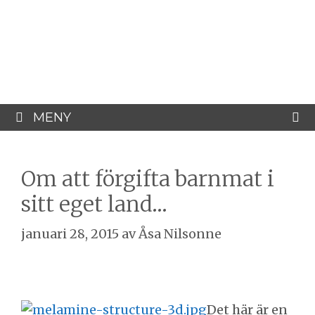
Hoppa
Åsa Nilsonne
till
innehåll
Psykiater, professor emeritus &
författare
MENY
Om att förgifta barnmat i
sitt eget land…
januari 28, 2015
av
Åsa Nilsonne
Det här är en