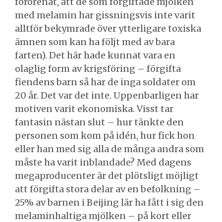
förorenat, att de som förgiftade mjölken
med melamin har gissningsvis inte varit
alltför bekymrade över ytterligare toxiska
ämnen som kan ha följt med av bara
farten). Det här hade kunnat vara en
olaglig form av krigsföring – förgifta
fiendens barn så har de inga soldater om
20 år. Det var det inte. Uppenbarligen har
motiven varit ekonomiska. Visst tar
fantasin nästan slut – hur tänkte den
personen som kom på idén, hur fick hon
eller han med sig alla de många andra som
måste ha varit inblandade? Med dagens
megaproducenter är det plötsligt möjligt
att förgifta stora delar av en befolkning –
25% av barnen i Beijing lär ha fått i sig den
melaminhaltiga mjölken – på kort eller