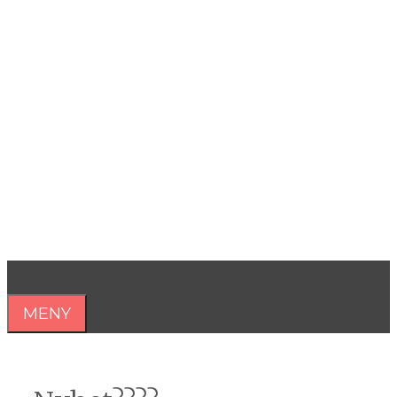
Hoppa
till
innehåll
Åsa Nilsonne
Psykiater, professor emeritus &
författare
MENY