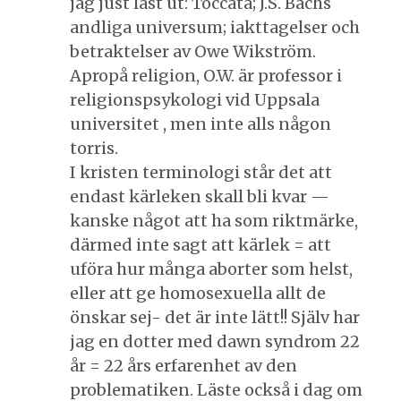
jag just läst ut: Toccata; J.S. Bachs
andliga universum; iakttagelser och
betraktelser av Owe Wikström.
Apropå religion, O.W. är professor i
religionspsykologi vid Uppsala
universitet , men inte alls någon
torris.
I kristen terminologi står det att
endast kärleken skall bli kvar —
kanske något att ha som riktmärke,
därmed inte sagt att kärlek = att
uföra hur många aborter som helst,
eller att ge homosexuella allt de
önskar sej- det är inte lätt!! Själv har
jag en dotter med dawn syndrom 22
år = 22 års erfarenhet av den
problematiken. Läste också i dag om