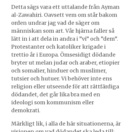
Detta sägs vara ett uttalande från Ayman
al-Zawahiri. Oavsett vem om står bakom
orden undrar jag vad de säger om
människan som art. Vår hjärna faller så
lätt in i att dela in andra i ”vi” och ”dem”.
Protestanter och katoliker krigade i
trettio år i Europa. Ömsesidigt dödande
bryter ut melan judar och araber, etiopier
och somalier, hinduer och muslimer,
tutsier och hutuer. Vi behöver inte ens
religion eller utseende för att rättfärdiga
dödandet, det går lika bra med en
ideologi som kommunism eller
demokrati.
Märkligt lik, i alla de här situationerna, är
visionen om vad dödandet ska leda till: