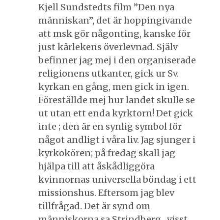
Kjell Sundstedts film ”Den nya
människan”, det är hoppingivande
att msk gör någonting, kanske för
just kärlekens överlevnad. Själv
befinner jag mej i den organiserade
religionens utkanter, gick ur Sv.
kyrkan en gång, men gick in igen.
Föreställde mej hur landet skulle se
ut utan ett enda kyrktorn! Det gick
inte ; den är en synlig symbol för
något andligt i våra liv. Jag sjunger i
kyrkokören; på fredag skall jag
hjälpa till att åskådliggöra
kvinnornas universella böndag i ett
missionshus. Eftersom jag blev
tillfrågad. Det är synd om
människorna sa Strindberg , visst