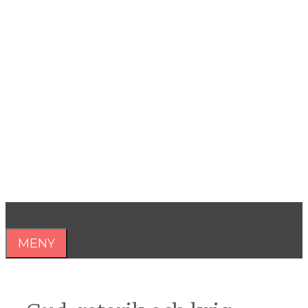
Hoppa
till
innehåll
Åsa Nilsonne
Psykiater, professor emeritus &
författare
MENY