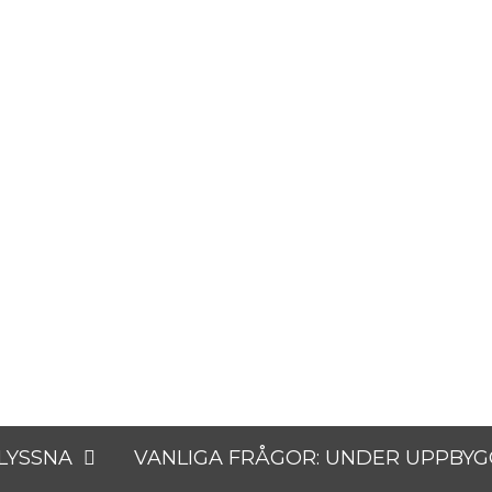
tare
 LYSSNA
VANLIGA FRÅGOR: UNDER UPPBY