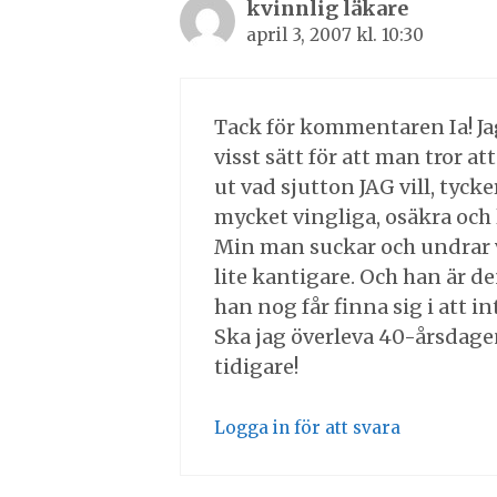
kvinnlig läkare
april 3, 2007 kl. 10:30
Tack för kommentaren Ia! Jag 
visst sätt för att man tror att
ut vad sjutton JAG vill, tycke
mycket vingliga, osäkra och l
Min man suckar och undrar va
lite kantigare. Och han är de
han nog får finna sig i att i
Ska jag överleva 40-årsdagen
tidigare!
Logga in för att svara