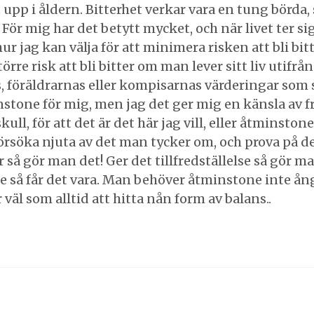
 upp i åldern. Bitterhet verkar vara en tung börda, 
För mig har det betytt mycket, och när livet ter si
ur jag kan välja för att minimera risken att bli bitt
örre risk att bli bitter om man lever sitt liv utif
, föräldrarnas eller kompisarnas värderingar som s
stone för mig, men jag det ger mig en känsla av fri
kull, för att det är det här jag vill, eller åtminstone 
t försöka njuta av det man tycker om, och prova på d
r så gör man det! Ger det tillfredställelse så gör 
så får det vara. Man behöver åtminstone inte ång
r väl som alltid att hitta nån form av balans..