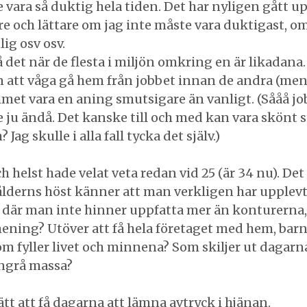
 vara så duktig hela tiden. Det har nyligen gått up
e och lättare om jag inte måste vara duktigast, omt
ig osv osv.
 det när de flesta i miljön omkring en är likadana. 
n att våga gå hem från jobbet innan de andra (men
mmet vara en aning smutsigare än vanligt. (Sååå j
e ju ändå. Det kanske till och med kan vara skönt
Jag skulle i alla fall tycka det själv.)
ch helst hade velat veta redan vid 25 (är 34 nu). De
ålderns höst känner att man verkligen har upplevt si
, där man inte hinner uppfatta mer än konturerna,
mening? Utöver att få hela företaget med hem, barn 
om fyller livet och minnena? Som skiljer ut dagarna
mngrå massa?
tt att få dagarna att lämna avtryck i hjänan.