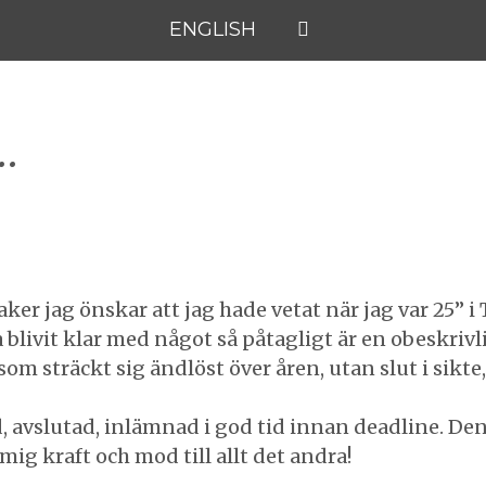
ENGLISH
…
er jag önskar att jag hade vetat när jag var 25” i 
ha blivit klar med något så påtagligt är en obeskriv
m sträckt sig ändlöst över åren, utan slut i sikte, 
avslutad, inlämnad i god tid innan deadline. Den 
mig kraft och mod till allt det andra!