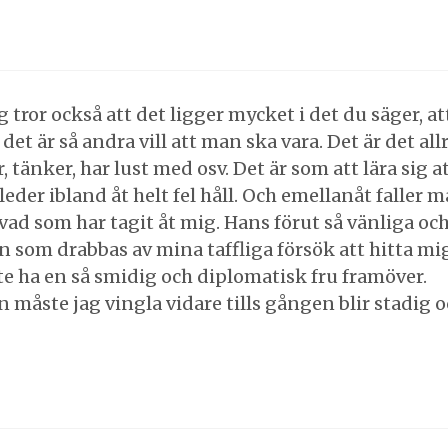
tror också att det ligger mycket i det du säger, att
 det är så andra vill att man ska vara. Det är det all
r, tänker, har lust med osv. Det är som att lära sig a
eder ibland åt helt fel håll. Och emellanåt faller ma
d som har tagit åt mig. Hans förut så vänliga och 
n som drabbas av mina taffliga försök att hitta mig
nte ha en så smidig och diplomatisk fru framöver.
 måste jag vingla vidare tills gången blir stadig 