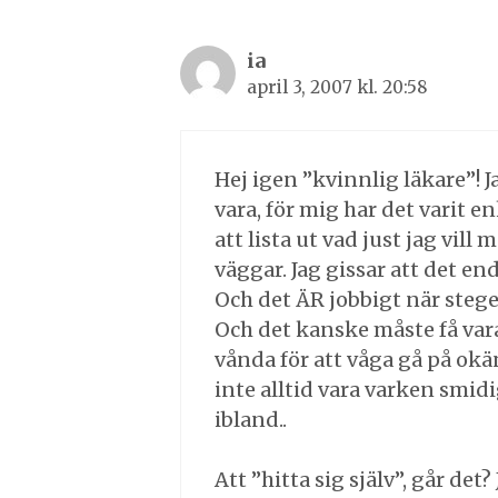
ia
april 3, 2007 kl. 20:58
Hej igen ”kvinnlig läkare”! J
vara, för mig har det varit en
att lista ut vad just jag vill 
väggar. Jag gissar att det en
Och det ÄR jobbigt när stege
Och det kanske måste få vara
vånda för att våga gå på okän
inte alltid vara varken smid
ibland..
Att ”hitta sig själv”, går det