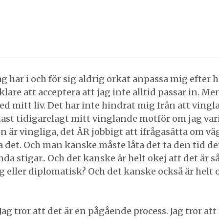
ag har i och för sig aldrig orkat anpassa mig efter 
klare att acceptera att jag inte alltid passar in. Me
med mitt liv. Det har inte hindrat mig från att vingla h
dast tidigarelagt mitt vinglande motför om jag vari
n är vingliga, det ÄR jobbigt att ifrågasätta om vä
 det. Och man kanske måste låta det ta den tid det 
da stigar.. Och det kanske är helt okej att det är s
ig eller diplomatisk? Och det kanske också är helt 
? Jag tror att det är en pågående process. Jag tror at