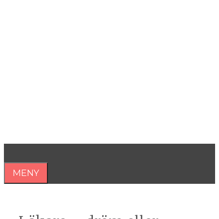
Hoppa
till
innehåll
Åsa Nilsonne
Psykiater, professor emeritus &
författare
MENY