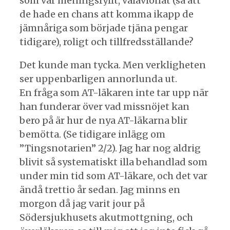
som var meningsfyllt, välavlönat (så att
de hade en chans att komma ikapp de
jämnåriga som började tjäna pengar
tidigare), roligt och tillfredsställande?
Det kunde man tycka. Men verkligheten
ser uppenbarligen annorlunda ut.
En fråga som AT-läkaren inte tar upp när
han funderar över vad missnöjet kan
bero på är hur de nya AT-läkarna blir
bemötta. (Se tidigare inlägg om
”Tingsnotarien” 2/2). Jag har nog aldrig
blivit så systematiskt illa behandlad som
under min tid som AT-läkare, och det var
ändå trettio år sedan. Jag minns en
morgon då jag varit jour på
Södersjukhusets akutmottgning, och