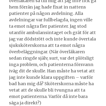
överläkaren sa till mig att jag inte fick gå
hem förrän jag hade fixat in nattens
patienter på någon avdelning. Alla
avdelningar var fullbelagda, ingen ville
ta emot några fler patienter. Jag stod
utanför ambulansintaget och grät för att
jag var dödstrött och inte kunde övertala
sjuksköterskorna att ta emot några
överbeläggningar. (När överläkaren
sedan ringde själv, surt, var det plötsligt
inga problem, och patienterna försvann
iväg dit de skulle. Han måste ha vetat att
jag inte kunde klara uppgiften – varför
bad han mig då? Sköterskorna måste ha
vetat att de skulle bli tvungna att ta
emot patienterna. Varför då inte bara
säga ja direkt?)