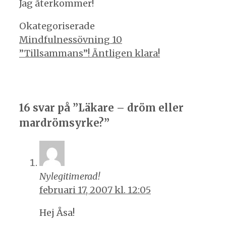
Jag återkommer!
Kategorier
Okategoriserade
Inläggsnavigering
Mindfulnessövning 10
”Tillsammans”! Äntligen klara!
16 svar på ”Läkare – dröm eller
mardrömsyrke?”
Nylegitimerad!
februari 17, 2007 kl. 12:05
Hej Åsa!