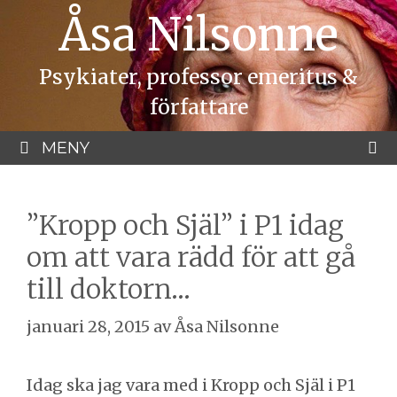
Hoppa
Åsa Nilsonne
till
innehåll
Psykiater, professor emeritus &
författare
MENY
”Kropp och Själ” i P1 idag
om att vara rädd för att gå
till doktorn…
januari 28, 2015
av
Åsa Nilsonne
Idag ska jag vara med i Kropp och Själ i P1