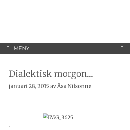
Hoppa
Åsa Nilsonne
till
innehåll
Psykiater, professor emeritus &
författare
MENY
Dialektisk morgon…
januari 28, 2015
av
Åsa Nilsonne
.