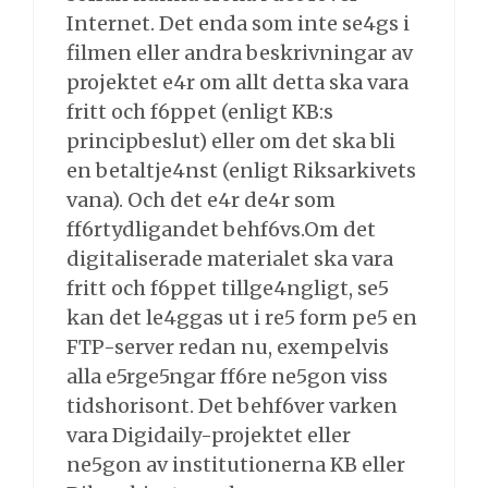
Internet. Det enda som inte se4gs i
filmen eller andra beskrivningar av
projektet e4r om allt detta ska vara
fritt och f6ppet (enligt KB:s
principbeslut) eller om det ska bli
en betaltje4nst (enligt Riksarkivets
vana). Och det e4r de4r som
ff6rtydligandet behf6vs.Om det
digitaliserade materialet ska vara
fritt och f6ppet tillge4ngligt, se5
kan det le4ggas ut i re5 form pe5 en
FTP-server redan nu, exempelvis
alla e5rge5ngar ff6re ne5gon viss
tidshorisont. Det behf6ver varken
vara Digidaily-projektet eller
ne5gon av institutionerna KB eller