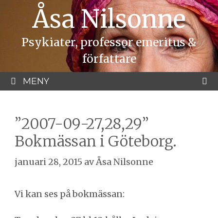
Hoppa
Åsa Nilsonne
till
innehåll
Psykiater, professor emeritus &
författare
MENY
”2007-09-27,28,29”
Bokmässan i Göteborg.
januari 28, 2015
av
Åsa Nilsonne
Vi kan ses på bokmässan: