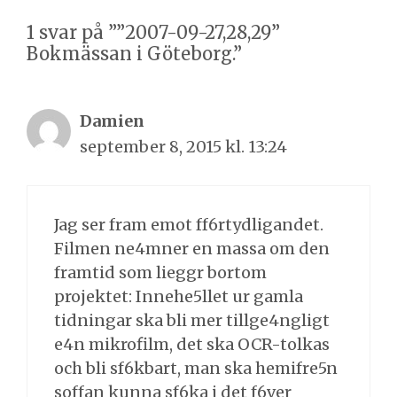
1 svar på ””2007-09-27,28,29”
Bokmässan i Göteborg.”
Damien
september 8, 2015 kl. 13:24
Jag ser fram emot ff6rtydligandet.
Filmen ne4mner en massa om den
framtid som lieggr bortom
projektet: Innehe5llet ur gamla
tidningar ska bli mer tillge4ngligt
e4n mikrofilm, det ska OCR-tolkas
och bli sf6kbart, man ska hemifre5n
soffan kunna sf6ka i det f6ver