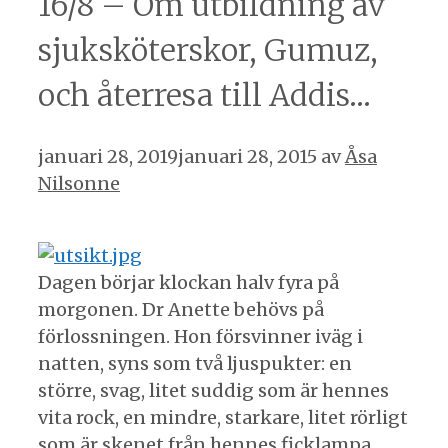
16/8 – Om utbildning av
sjuksköterskor, Gumuz,
och återresa till Addis…
januari 28, 2019
januari 28, 2015
av
Åsa
Nilsonne
Dagen börjar klockan halv fyra på
morgonen. Dr Anette behövs på
förlossningen. Hon försvinner iväg i
natten, syns som två ljuspukter: en
större, svag, litet suddig som är hennes
vita rock, en mindre, starkare, litet rörligt
som är skenet från hennes ficklampa.