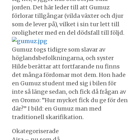
jorden. Det här leder till att Gumuz
förlorar tillgångar (vilda växter och djur
som de lever på), vilket i sin tur lett till
oroligheter med en del dödsfall till följd.
Gumuz togs tidigre som slavar av
höglandsbefolkningarna, och syster
Hilde berättar att fortfarande nu finns
det många fördomar mot dem. Hon hade
en Gumuz student med sig i bilen för
inte så länge sedan, och fick då frågan av
en Oromo: ”Hur mycket fick du ge för den
där?” I bild: en Gumuz man med
traditionell skarifikation.
Kategorier
Okategoriserade
Inläggsnavigering
Aira – nu som då…