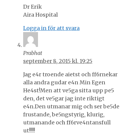
Dr Erik
Aira Hospital
Logga in för att svara
Prabhat
september 8, 2015 kl. 19:25
Jag e4r troende aietst och ff6rnekar
alla andra gudar e4n Min Egen
He4st!Men att ve5ga sitta upp pe5
den, det ve5gar jag inte riktigt
e4n.Den utmanar mig och ser be5de
frustande, be5ngstyrig, klurig,
utmanande och ff6rve4ntansfull
ut!!!!!