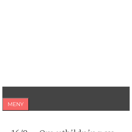
Hoppa
till
innehåll
Åsa Nilsonne
Psykiater, professor emeritus &
författare
MENY