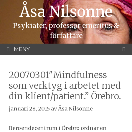
Hoppa
Åsa Nilsonne
till
innehåll
Psykiater, professor emeritus &
författare
MENY
20070301″Mindfulness
som verktyg i arbetet med
din klient/patient.” Örebro.
januari 28, 2015
av
Åsa Nilsonne
Beroendecentrum i Örebro ordnar en