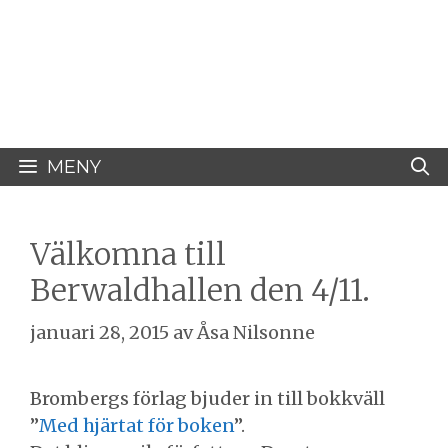
Hoppa
Åsa Nilsonne
till
innehåll
Psykiater, professor emeritus &
författare
MENY
Välkomna till
Berwaldhallen den 4/11.
januari 28, 2015
av
Åsa Nilsonne
Brombergs förlag bjuder in till bokkväll
”
Med hjärtat för boken
”.