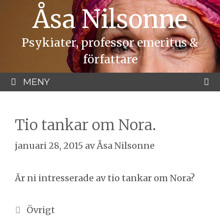
Hoppa
Åsa Nilsonne
till
innehåll
Psykiater, professor emeritus &
författare
MENY
Tio tankar om Nora.
januari 28, 2015
av
Åsa Nilsonne
Är ni intresserade av tio tankar om Nora?
Kategorier
Övrigt