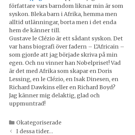
författare vars barndom liknar min är som
syskon. Bleka barn i Afrika, hemma men
alltid utlänningar, borta men i det enda
hem de känner till.
Gustave le Clézio är ett sådant syskon. Det
var hans biografi över fadern – L’Africain –
som gjorde att jag började skriva på min
egen. Och nu vinner han Nobelpriset! Vad
är det med Afrika som skapar en Doris
Lessing, en le Clézio, en Isak Dinesen, en
Richard Dawkins eller en Richard Boyd?
Jag känner mig delaktig, glad och
uppmuntrad!
Kategorier
Okategoriserade
Inläggsnavigering
I dessa tider…