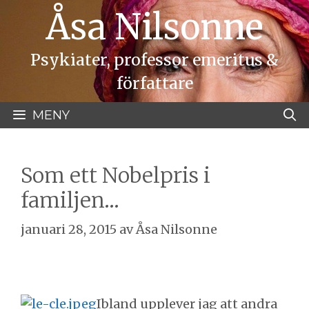
Hoppa
Åsa Nilsonne
till
innehåll
Psykiater, professor emeritus &
författare
MENY
Som ett Nobelpris i
familjen…
januari 28, 2015
av
Åsa Nilsonne
Ibland upplever jag att andra