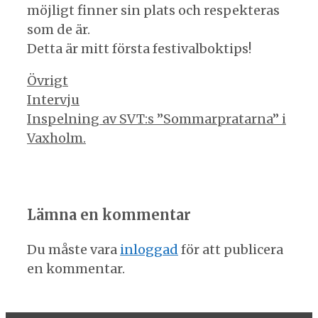
möjligt finner sin plats och respekteras
som de är.
Detta är mitt första festivalboktips!
Kategorier
Övrigt
Inläggsnavigering
Intervju
Inspelning av SVT:s ”Sommarpratarna” i
Vaxholm.
Lämna en kommentar
Du måste vara
inloggad
för att publicera
en kommentar.