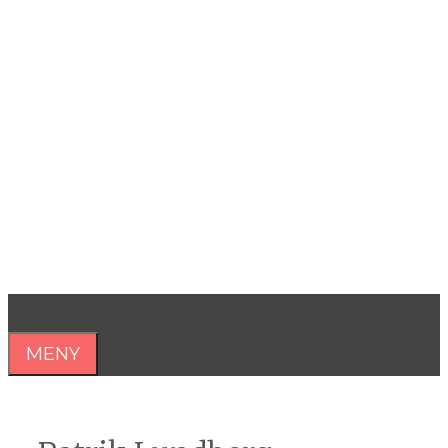
Hoppa
till
innehåll
Åsa Nilsonne
Psykiater, professor emeritus &
författare
MENY