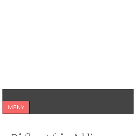
Hoppa
till
innehåll
Åsa Nilsonne
Psykiater, professor emeritus &
författare
MENY