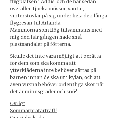
flygplatsen i Addis, och de har sedan
overaller, tjocka mössor, vantar,
vinterstövlar på sig under hela den långa
flygresan till Arlanda.
Mammorna som flög tillsammans med
mig den här gången hade små
plastsandaler på fötterna.
Skulle det inte vara möjligt att berätta
för dem som ska komma att
ytterkläderna inte behöver sättas på
barnen innan de ska ut i kylan, och att
även vuxna behöver ordentliga skor när
det är minusgrader och snö?
Kategorier
Övrigt
Inläggsnavigering
Sommarpratarträff!
Om självskada: