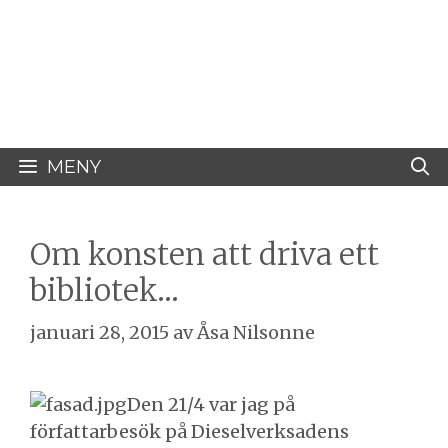
Hoppa
Åsa Nilsonne
till
innehåll
Psykiater, professor emeritus &
författare
MENY
Om konsten att driva ett
bibliotek…
januari 28, 2015
av
Åsa Nilsonne
Den 21/4 var jag på
författarbesök på Dieselverksadens