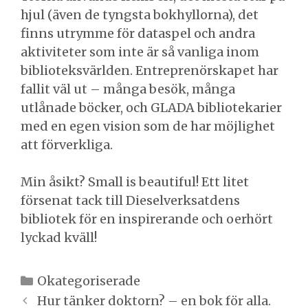
hjul (även de tyngsta bokhyllorna), det
finns utrymme för dataspel och andra
aktiviteter som inte är så vanliga inom
biblioteksvärlden. Entreprenörskapet har
fallit väl ut – många besök, många
utlånade böcker, och GLADA bibliotekarier
med en egen vision som de har möjlighet
att förverkliga.
Min åsikt? Small is beautiful! Ett litet
försenat tack till Dieselverksatdens
bibliotek för en inspirerande och oerhört
lyckad kväll!
Kategorier
Okategoriserade
Inläggsnavigering
Hur tänker doktorn? – en bok för alla.