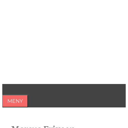
Hoppa
till
innehåll
Åsa Nilsonne
Psykiater, professor emeritus &
författare
MENY