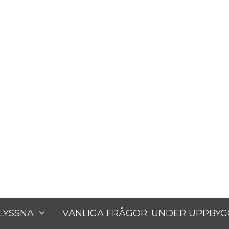
tare
 LYSSNA
VANLIGA FRÅGOR: UNDER UPPBY