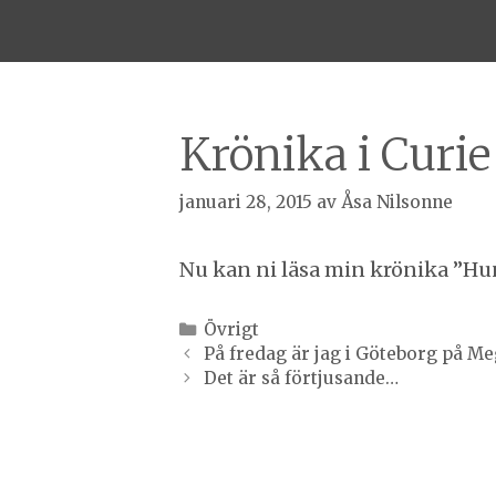
Krönika i Curie
januari 28, 2015
av
Åsa Nilsonne
Nu kan ni läsa min krönika ”Hun
Kategorier
Övrigt
Inläggsnavigering
På fredag är jag i Göteborg på M
Det är så förtjusande…