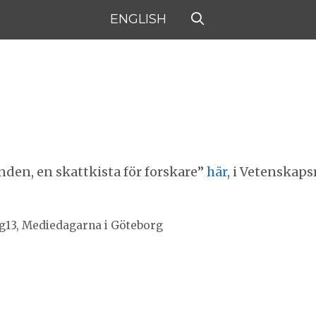
ENGLISH
den, en skattkista för forskare”
här
, i Vetenskaps
eg13, Mediedagarna i Göteborg