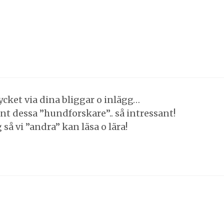
ycket via dina bliggar o inlägg…
t dessa ”hundforskare”.. så intressant!
så vi ”andra” kan läsa o lära!