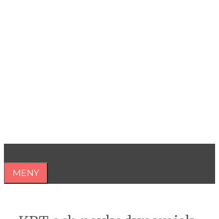
Hoppa
till
innehåll
Åsa Nilsonne
Psykiater, professor emeritus &
författare
MENY