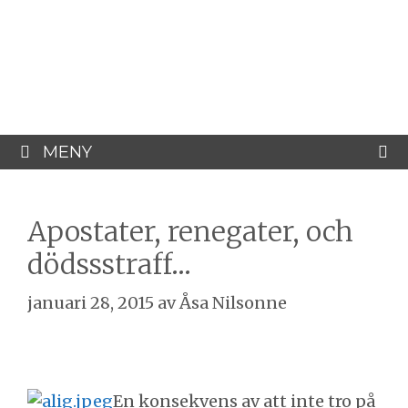
Hoppa
Åsa Nilsonne
till
innehåll
Psykiater, professor emeritus &
författare
MENY
Apostater, renegater, och
dödssstraff…
januari 28, 2015
av
Åsa Nilsonne
En konsekvens av att inte tro på