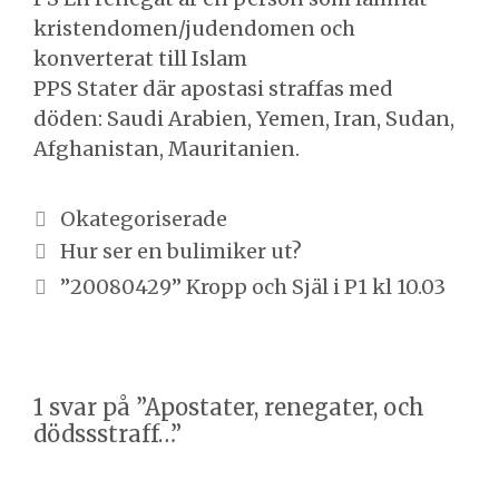
kristendomen/judendomen och
konverterat till Islam
PPS Stater där apostasi straffas med
döden: Saudi Arabien, Yemen, Iran, Sudan,
Afghanistan, Mauritanien.
Kategorier
Okategoriserade
Inläggsnavigering
Hur ser en bulimiker ut?
”20080429” Kropp och Själ i P1 kl 10.03
1 svar på ”Apostater, renegater, och
dödssstraff…”