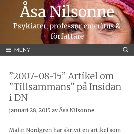
Hoppa
Åsa Nilsonne
till
innehåll
Psykiater, professor emeritus &
författare
MENY
”2007-08-15” Artikel om
”Tillsammans” på Insidan
i DN
januari 28, 2015
av
Åsa Nilsonne
Malin Nordgren har skrivit en artikel som