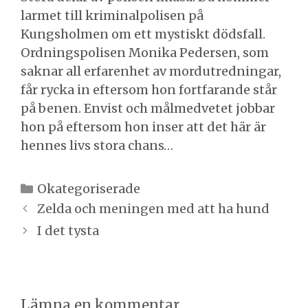
larmet till kriminalpolisen på
Kungsholmen om ett mystiskt dödsfall.
Ordningspolisen Monika Pedersen, som
saknar all erfarenhet av mordutredningar,
får rycka in eftersom hon fortfarande står
på benen. Envist och målmedvetet jobbar
hon på eftersom hon inser att det här är
hennes livs stora chans…
Kategorier
Okategoriserade
Inläggsnavigering
Zelda och meningen med att ha hund
I det tysta
Lämna en kommentar