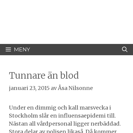
Hoppa
Åsa Nilsonne
till
innehåll
Psykiater, professor emeritus &
författare
MENY
Tunnare än blod
januari 23, 2015
av
Åsa Nilsonne
Under en dimmig och kall marsvecka i
Stockholm slår en influensaepidemi till.
Nästan all vårdpersonal ligger nerbäddad.
Stora delar av polisen likaså. Då kommer