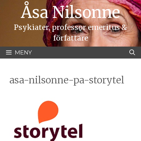
Hoppa
Åsa Nilsonne
till
innehåll
Psykiater, professor emeritus &
författare
MENY
asa-nilsonne-pa-storytel