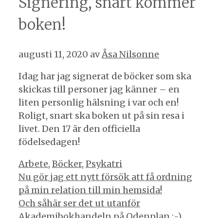
Signering, snart kommer
boken!
augusti 11, 2020
av
Åsa Nilsonne
Idag har jag signerat de böcker som ska
skickas till personer jag känner – en
liten personlig hälsning i var och en!
Roligt, snart ska boken ut på sin resa i
livet. Den 17 är den officiella
födelsedagen!
Kategorier
Arbete
,
Böcker
,
Psykatri
Inläggsnavigering
Nu gör jag ett nytt försök att få ordning
på min relation till min hemsida!
Och såhär ser det ut utanför
Akademibokhandeln på Odenplan :-)