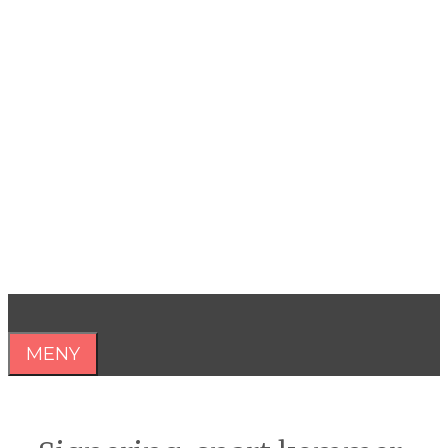
Hoppa
till
innehåll
Åsa Nilsonne
Psykiater, professor emeritus &
författare
MENY