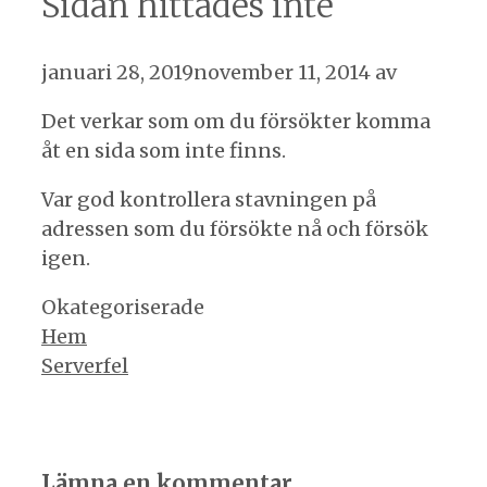
Sidan hittades inte
januari 28, 2019
november 11, 2014
av
Det verkar som om du försökter komma
åt en sida som inte finns.
Var god kontrollera stavningen på
adressen som du försökte nå och försök
igen.
Kategorier
Okategoriserade
Inläggsnavigering
Hem
Serverfel
Lämna en kommentar