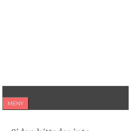
Hoppa
till
innehåll
Åsa Nilsonne
Psykiater, professor emeritus &
författare
MENY