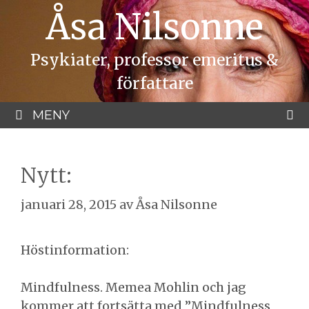
Hoppa
Åsa Nilsonne
till
innehåll
Psykiater, professor emeritus &
författare
MENY
Nytt:
januari 28, 2015
av
Åsa Nilsonne
Höstinformation:
Mindfulness. Memea Mohlin och jag
kommer att fortsätta med ”Mindfulness