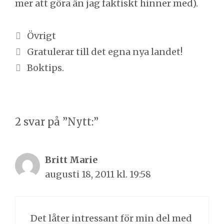
mer att göra än jag faktiskt hinner med).
Kategorier
Övrigt
Inläggsnavigering
Gratulerar till det egna nya landet!
Boktips.
2 svar på ”Nytt:”
Britt Marie
augusti 18, 2011 kl. 19:58
Det låter intressant för min del med