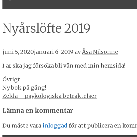
Nyårslöfte 2019
juni 5, 2020
januari 6, 2019
av
Åsa Nilsonne
I år ska jag försöka bli vän med min hemsida!
Kategorier
Övrigt
Inläggsnavigering
Ny bok på gång!
Zelda – psykologiska betraktelser
Lämna en kommentar
Du måste vara
inloggad
för att publicera en kom