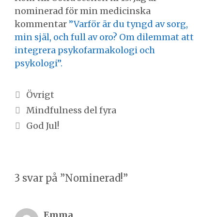
nominerad för min medicinska
kommentar
”Varför är du tyngd av sorg,
min själ, och full av oro? Om dilemmat att
integrera psykofarmakologi och
psykologi”.
Kategorier
Övrigt
Inläggsnavigering
Mindfulness del fyra
God Jul!
3 svar på ”Nominerad!”
Emma