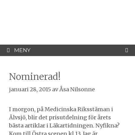
Hoppa
Åsa Nilsonne
till
innehåll
Psykiater, professor emeritus &
författare
MENY
Nominerad!
januari 28, 2015
av
Åsa Nilsonne
I morgon, på Medicinska Riksstäman i
Älvsjö, blir det prisutdelning för årets
bästa artiklar i Läkartidningen. Nyfikna?
Kom till Östra scenen kl 13. Jag är