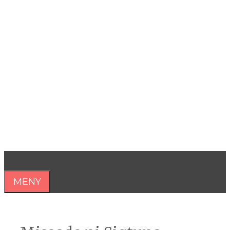
Hoppa
till
innehåll
Åsa Nilsonne
Psykiater, professor emeritus &
författare
MENY