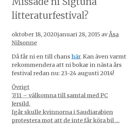
Missade ni Sigtuna
litteraturfestival?
oktober 18, 2020
januari 28, 2015
av
Åsa
Nilsonne
Då får ni en till chans
här
. Kan även varmt
rekommendera att ni bokar in nästa års
festival redan nu: 23-24 augusti 2014!
Kategorier
Övrigt
Inläggsnavigering
7/11 – välkomna till samtal med PC
Jersild.
Igår skulle kvinnorna i Saudiarabien
protestera mot att de inte får köra bil …