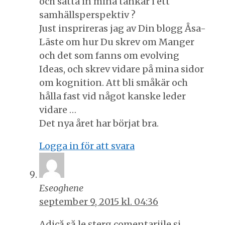
och sätta in mina tankar i ett
samhällsperspektiv ?
Just insprireras jag av Din blogg Åsa-
Läste om hur Du skrev om Manger
och det som fanns om evolving
Ideas, och skrev vidare på mina sidor
om kognition. Att bli småkär och
hålla fast vid något kanske leder
vidare …
Det nya året har börjat bra.
Logga in för att svara
Eseoghene
september 9, 2015 kl. 04:36
Adică să le șterg comentariile și