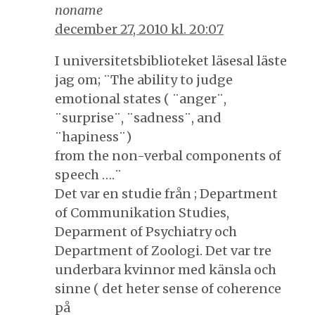
noname
december 27, 2010 kl. 20:07
I universitetsbiblioteket läsesal läste
jag om; ¨The ability to judge
emotional states ( ¨anger¨,
¨surprise¨, ¨sadness¨, and
¨hapiness¨)
from the non-verbal components of
speech ….¨
Det var en studie från ; Department
of Communikation Studies,
Deparment of Psychiatry och
Department of Zoologi. Det var tre
underbara kvinnor med känsla och
sinne ( det heter sense of coherence
på