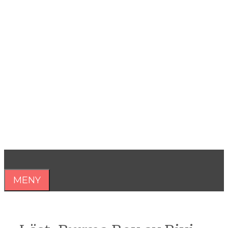
Hoppa
till
innehåll
Åsa Nilsonne
Psykiater, professor emeritus &
författare
MENY