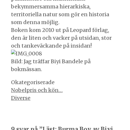
bekymmersamma hierarkiska,
territoriella natur som gör en historia
som denna möjlig.
Boken kom 2010 ut på Leopard förlag,
den är liten och vacker på utsidan, stor
och tankeväckande på insidan!
Bild: Jag träffar Biyi Bandele på
bokmässan.
Kategorier
Okategoriserade
Inläggsnavigering
Nobelpris och kön…
Diverse
9 svar på ”Läst: Burma Boy av Biyi