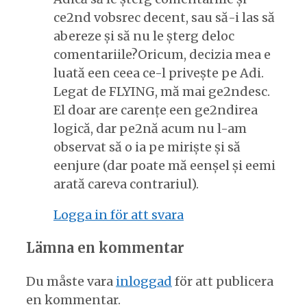
ce2nd vobsrec decent, sau să-i las să
abereze și să nu le șterg deloc
comentariile?Oricum, decizia mea e
luată een ceea ce-l privește pe Adi.
Legat de FLYING, mă mai ge2ndesc.
El doar are carențe een ge2ndirea
logică, dar pe2nă acum nu l-am
observat să o ia pe miriște și să
eenjure (dar poate mă eenșel și eemi
arată careva contrariul).
Logga in för att svara
Lämna en kommentar
Du måste vara
inloggad
för att publicera
en kommentar.