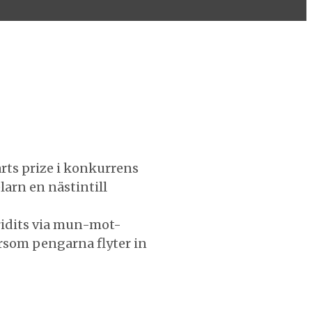
rts prize i konkurrens
larn en nästintill
pridits via mun-mot-
rsom pengarna flyter in