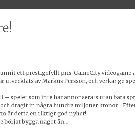
re!
unnit ett prestigefyllt pris, GameCity videogame a
ar utvecklats av Markus Persson, och verkar ge spe
 till – spelet som inte har annonserats utan bara s
och dragit in några hundra miljoner kronor… Efte
tro är detta en riktigt god nyhet!
nte börjat bygga något än…