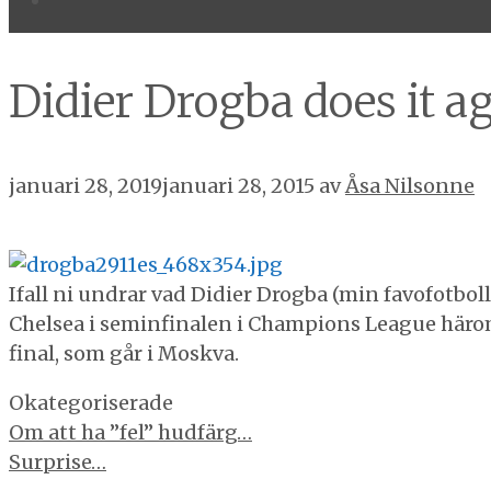
Didier Drogba does it a
januari 28, 2019
januari 28, 2015
av
Åsa Nilsonne
Ifall ni undrar vad Didier Drogba (min favofotbolls
Chelsea i seminfinalen i Champions League häro
final, som går i Moskva.
Kategorier
Okategoriserade
Inläggsnavigering
Om att ha ”fel” hudfärg…
Surprise…