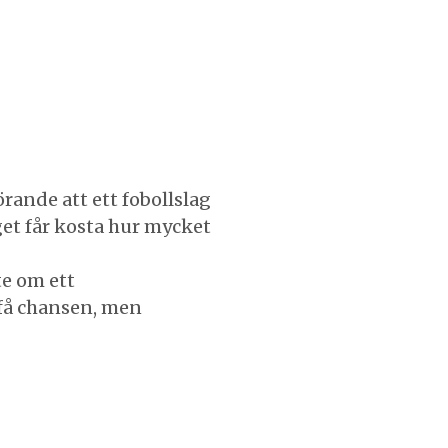
rande att ett fobollslag
get får kosta hur mycket
te om ett
a få chansen, men