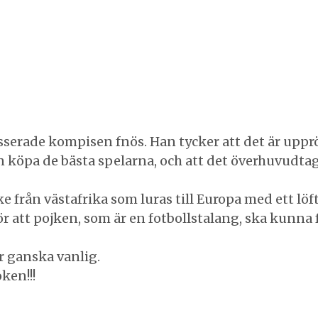
esserade kompisen fnös. Han tycker att det är upprö
kan köpa de bästa spelarna, och att det överhuvudta
ke från västafrika som luras till Europa med ett löf
 för att pojken, som är en fotbollstalang, ska kunn
r ganska vanlig.
ken!!!