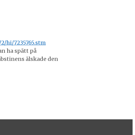
/2/hi/7235765.stm
an ha spätt på
-abstinens älskade den