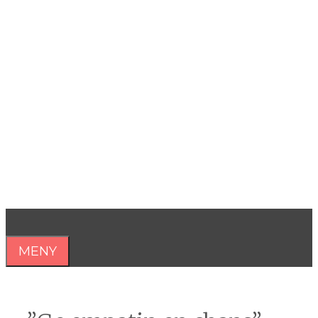
Hoppa
till
innehåll
Åsa Nilsonne
Psykiater, professor emeritus &
författare
MENY