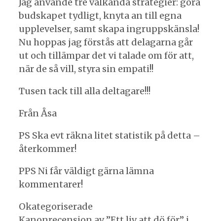
Jag använde tre välkända strategier: göra
budskapet tydligt, knyta an till egna
upplevelser, samt skapa ingruppskänsla!
Nu hoppas jag förstås att delagarna går
ut och tillämpar det vi talade om för att,
när de så vill, styra sin empati!!
Tusen tack till alla deltagare!!!
Från Åsa
PS Ska evt räkna litet statistik på detta –
återkommer!
PPS Ni får väldigt gärna lämna
kommentarer!
Kategorier
Okategoriserade
Inläggsnavigering
Kanonrecension av ”Ett liv att dö för” i