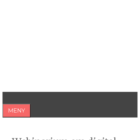
Hoppa
till
innehåll
Åsa Nilsonne
Psykiater, professor emeritus &
författare
MENY