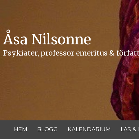
Hoppa
till
innehåll
Åsa Nilsonne
Psykiater, professor emeritus & förfat
HEM
BLOGG
KALENDARIUM
LÄS &