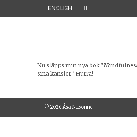
ENGLISH
Nu släpps min nya bok “Mindfulness
sina känslor”. Hurra!
© 2026 Åsa Nilsonne