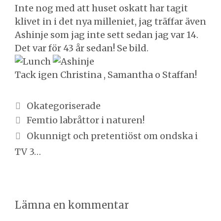
Inte nog med att huset oskatt har tagit
klivet in i det nya milleniet, jag träffar även
Ashinje som jag inte sett sedan jag var 14.
Det var för 43 år sedan! Se bild.
Tack igen Christina , Samantha o Staffan!
Kategorier
Okategoriserade
Inläggsnavigering
Femtio labråttor i naturen!
Okunnigt och pretentiöst om ondska i
TV 3…
Lämna en kommentar