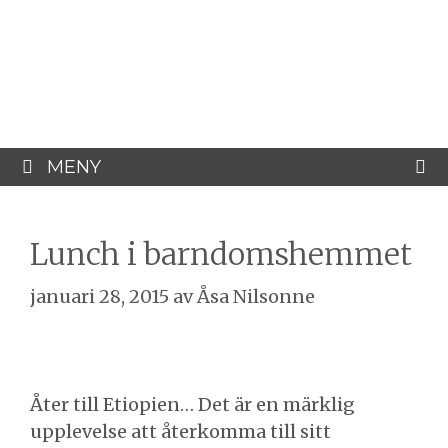
Hoppa
Åsa Nilsonne
till
innehåll
Psykiater, professor emeritus &
författare
MENY
Lunch i barndomshemmet
januari 28, 2015
av
Åsa Nilsonne
Åter till Etiopien… Det är en märklig
upplevelse att återkomma till sitt